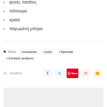
ψητές πατάτες
τσίπουρο
κρασί
παγωμένη μπύρα
λουκανικα
μεζες
Ορεκτικά
TAGS:
Συνταγές φούρνου
Save
SHARES