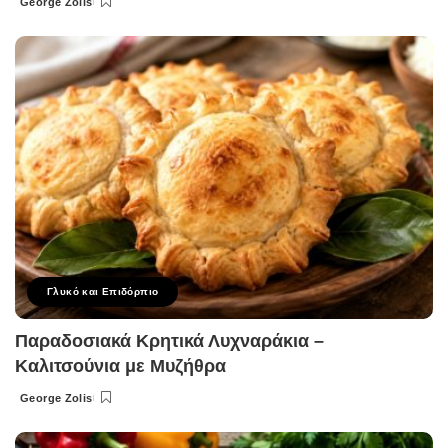
George Zolis
Posted
by
Γλυκό και Επιδόρπιο
Παραδοσιακά Κρητικά Λυχναράκια –
Καλιτσούνια με Μυζήθρα
George Zolis
Posted
by