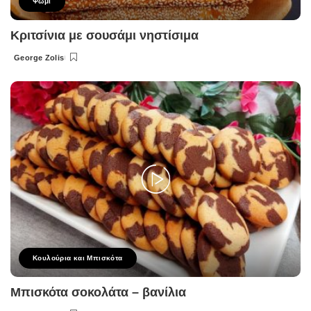
Ψωμι
Κριτσίνια με σουσάμι νηστίσιμα
George Zolis
Posted
by
Κουλούρια και Μπισκότα
Μπισκότα σοκολάτα – βανίλια