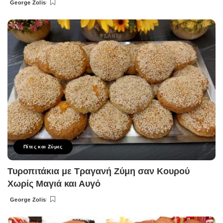
George Zolis
Posted
by
Πίτες και Ζύμες
Τυροπιτάκια με Τραγανή Ζύμη σαν Κουρού
Χωρίς Μαγιά και Αυγό
George Zolis
Posted
by