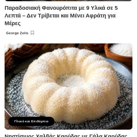
Παραδοσιακή Φανουρόπιτα με 9 Υλικά σε 5
Λεπτά – Δεν Τρίβεται και Μένει Αφράτη για
Μέρες
George Zolis
Posted
by
Γλυκό και Επιδόρπιο
Νηστίσιμος Χαλβάς Καρύδας με Γάλα Καρύδας