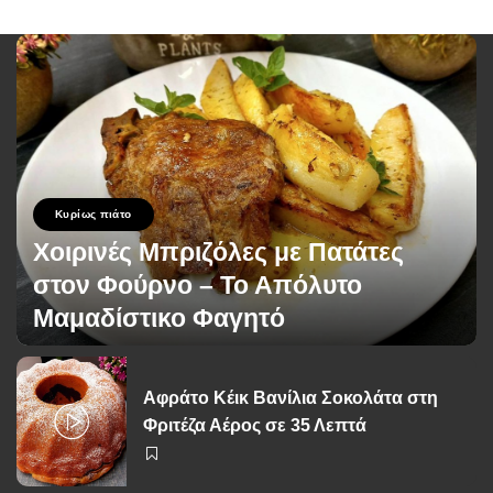
Κυρίως πιάτο
Χοιρινές Μπριζόλες με Πατάτες
στον Φούρνο – Το Απόλυτο
Μαμαδίστικο Φαγητό
George Zolis
15 Ιουνίου 2026
Posted
by
Αφράτο Κέικ Βανίλια Σοκολάτα στη
Φριτέζα Αέρος σε 35 Λεπτά