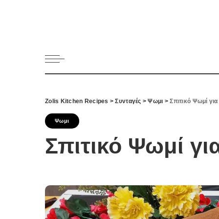
Κατηγορί
Ορεκτικα 
Ψωμι
Κουλούρια
Μπισκότα
Γλυκό και
Zolis Kitchen Recipes
>
Συνταγές
>
Ψωμι
>
Σπιτικό Ψωμί για
Ποτά και 
Ψάρι και 
Ψωμι
Σάλτσες κ
Σπιτικό Ψωμί γι
Κυρίως πι
Κρέας
Ζυμαρικά
Πίτες και 
Σαλάτες
Σνακ