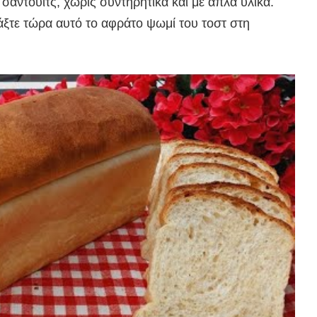
σάντουιτς, χωρίς συντηρητικά και με απλά υλικά.
ιάξτε τώρα αυτό το αφράτο ψωμί του τοστ στη