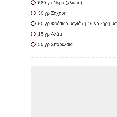
580
γρ
Νερό (χλιαρό)
30
γρ
Ζάχαρη
50
γρ
Φρέσκια μαγιά (ή 16 γρ ξηρή μα
15
γρ
Αλάτι
50
γρ
Σπορέλαιο