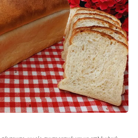
Κυρίως πιάτο
ι Φαγητά
Κρέας
ας
Ζυμαρικά
κές
Πίτες και Ζύμες
 Μελών
Σαλάτες
Σνακ
Σούπες και Φαγητά
Κατσαρόλας
Χορτοφαγικές
Συνταγές Μελών