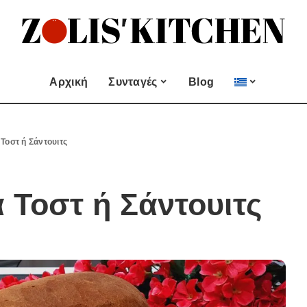
ες
Εποχιακές Συνταγές
& μεζεδες
Χριστουγεννιάτικες
Συνταγές
Αρχική
Συνταγές
Blog
Πασχαλινές Συνταγές
 και
Νηστίσιμες Συνταγές
Κατηγορίες
Εποχιακές Συνταγές
 Επιδόρπιο
Συνταγές για Αγίου
 Τοστ ή Σάντουιτς
Βαλεντίνου
Χυμοί
Ορεκτικα & μεζεδες
Χριστουγεννιάτικες
Θαλασσινά
Συνταγές
Ψωμι
αι Αλοιφές
α Τοστ ή Σάντουιτς
Πασχαλινές Συνταγές
Κουλούρια και
άτο
Μπισκότα
Νηστίσιμες Συνταγές
Γλυκό και Επιδόρπιο
Συνταγές για Αγίου
Βαλεντίνου
Ποτά και Χυμοί
Ζύμες
Ψάρι και Θαλασσινά
Σάλτσες και Αλοιφές