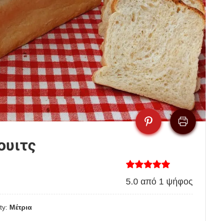
ουιτς
5.0
από
1
ψήφος
lty:
Μέτρια