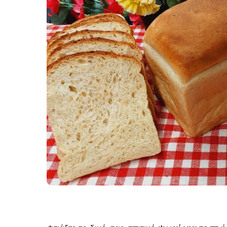
Σούπες κα
Κατσαρόλ
Χορτοφαγι
Συνταγές