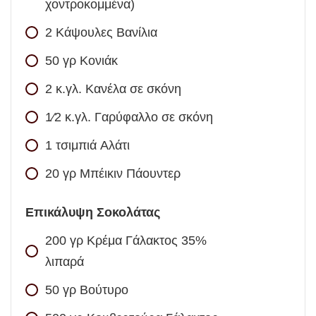
χοντροκομμένα)
2
Κάψουλες Βανίλια
50
γρ
Κονιάκ
2
κ.γλ.
Κανέλα σε σκόνη
1⁄2
κ.γλ.
Γαρύφαλλο σε σκόνη
1
τσιμπιά
Αλάτι
20
γρ
Μπέικιν Πάουντερ
Επικάλυψη Σοκολάτας
200
γρ
Κρέμα Γάλακτος 35%
λιπαρά
50
γρ
Βούτυρο