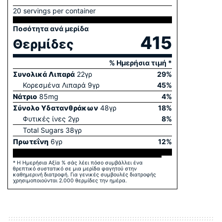
20 servings per container
Ποσότητα ανά μερίδα
415
Θερμίδες
% Ημερήσια τιμή *
Συνολικά Λιπαρά
22
γρ
29
%
Κορεσμένα Λιπαρά
9
γρ
45
%
Νάτριο
85
mg
4
%
Σύνολο Yδατανθράκων
48
γρ
18
%
Φυτικές ίνες
2
γρ
8
%
Total Sugars
38
γρ
Πρωτεΐνη
6
γρ
12
%
* Η Ημερήσια Αξία % σάς λέει πόσο συμβάλλει ένα
θρεπτικό συστατικό σε μια μερίδα φαγητού στην
καθημερινή διατροφή. Για γενικές συμβουλές διατροφής
χρησιμοποιούνται 2.000 θερμίδες την ημέρα.