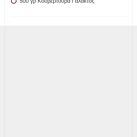
500
γρ
Κουβερτούρα Γάλακτος