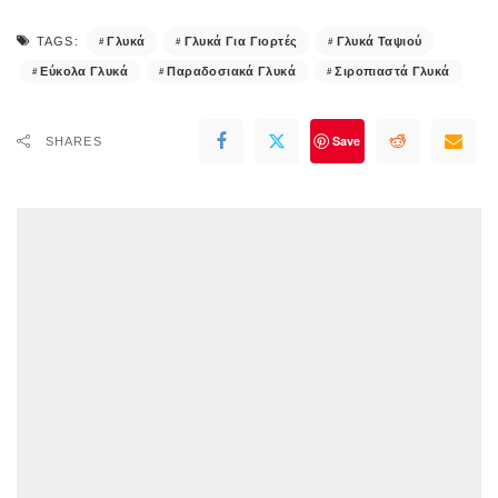
Γλυκά
Γλυκά Για Γιορτές
Γλυκά Ταψιού
TAGS:
Εύκολα Γλυκά
Παραδοσιακά Γλυκά
Σιροπιαστά Γλυκά
Save
SHARES