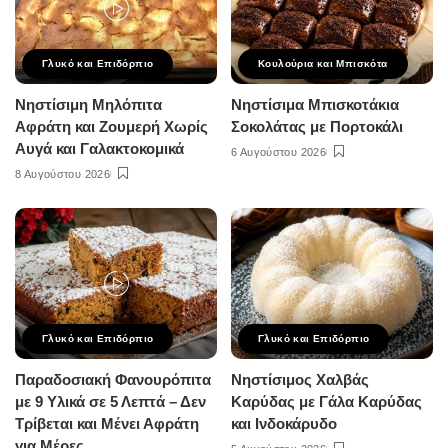
Γλυκό και Επιδόρπιο
Κουλούρια και Μπισκότα
Νηστίσιμη Μηλόπιτα
Νηστίσιμα Μπισκοτάκια
Αφράτη και Ζουμερή Χωρίς
Σοκολάτας με Πορτοκάλι
Αυγά και Γαλακτοκομικά
6 Αυγούστου 2026
8 Αυγούστου 2026
Γλυκό και Επιδόρπιο
Γλυκό και Επιδόρπιο
Παραδοσιακή Φανουρόπιτα
Νηστίσιμος Χαλβάς
με 9 Υλικά σε 5 Λεπτά – Δεν
Καρύδας με Γάλα Καρύδας
Τρίβεται και Μένει Αφράτη
και Ινδοκάρυδο
για Μέρες