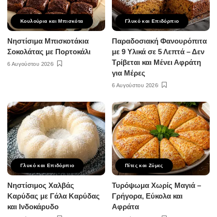
Κουλούρια και Μπισκότα
Γλυκό και Επιδόρπιο
Νηστίσιμα Μπισκοτάκια
Παραδοσιακή Φανουρόπιτα
Σοκολάτας με Πορτοκάλι
με 9 Υλικά σε 5 Λεπτά – Δεν
Τρίβεται και Μένει Αφράτη
6 Αυγούστου 2026
για Μέρες
6 Αυγούστου 2026
Γλυκό και Επιδόρπιο
Πίτες και Ζύμες
Νηστίσιμος Χαλβάς
Τυρόψωμα Χωρίς Μαγιά –
Καρύδας με Γάλα Καρύδας
Γρήγορα, Εύκολα και
και Ινδοκάρυδο
Αφράτα