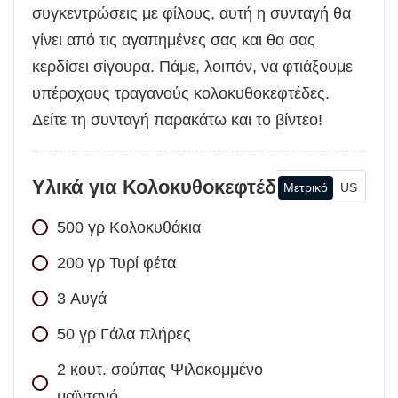
συγκεντρώσεις με φίλους, αυτή η συνταγή θα
γίνει από τις αγαπημένες σας και θα σας
κερδίσει σίγουρα. Πάμε, λοιπόν, να φτιάξουμε
υπέροχους τραγανούς κολοκυθοκεφτέδες.
Δείτε τη συνταγή παρακάτω και το βίντεο!
Υλικά για Κολοκυθοκεφτέδες
Μετρικό
US
500
γρ
Κολοκυθάκια
200
γρ
Τυρί φέτα
3
Αυγά
50
γρ
Γάλα πλήρες
2
κουτ. σούπας
Ψιλοκομμένο
μαϊντανό