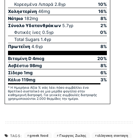
Κορεσμένα Λιπαρά
2.8
γρ
10
%
Χοληστερίνη
46
mg
16
%
Νάτριο
182
mg
8
%
Σύνολο Yδατανθράκων
5.7
γρ
2
%
Φυτικές ίνες
0.5
γρ
0
%
Total Sugars
1.4
γρ
Πρωτεΐνη
4.6
γρ
8
%
Βιταμίνη D
4
mcg
20
%
Ασβέστιο
98
mg
8
%
Σίδερο
1
mg
6
%
Κάλιο
119
mg
3
%
* Η Ημερήσια Αξία % σάς λέει πόσο συμβάλλει ένα
θρεπτικό συστατικό σε μια μερίδα φαγητού στην
καθημερινή διατροφή. Για γενικές συμβουλές διατροφής
χρησιμοποιούνται 2.000 θερμίδες την ημέρα.
greek food
Γιωργος Ζωλης
ελληνικη συνταγη
TAGS: