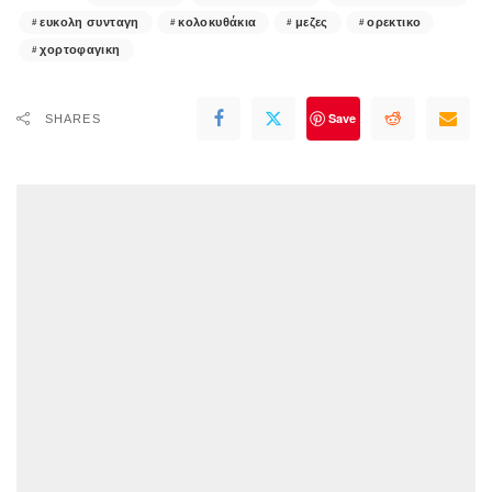
ευκολη συνταγη
κολοκυθάκια
μεζες
ορεκτικο
χορτοφαγικη
Save
SHARES