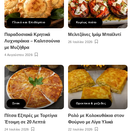
Γλυκό και Επιδόρπιο
Κυρίως πιάτο
Παραδοσιακά Κρητικά
Μελιτζάνες Ιμάμ Μπαϊλντί
Λυχναράκια – Καλιτσούνια
26 Ιουλίου 2026
με Μυζήθρα
4 Αυγούστου 2026
Σνακ
Ορεκτικα & μεζεδες
Πίτσα Εξπρές με Τορτίγια
Ρολό με Κολοκυθάκια στον
Έτοιμη σε 20 Λεπτά
Φούρνο με Λίγα Υλικά
24 Ιουλίου 2026
22 Ιουλίου 2026