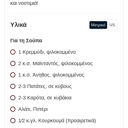
και νοστιμιά!
Υλικά
Μετρικό
US
Για τη Σούπα
1
Κρεμμύδι, ψιλοκομμένο
2
κ.σ.
Μαϊνταντός, ψιλοκομμένος
1
κ.σ.
Άνηθος, ψιλοκομμένος
2-3
Πατάτες, σε κύβους
2-3
Καρότα, σε κυβάκια
Αλάτι, Πιπέρι
1⁄2
κ.γλ.
Κουρκουμά (προαιρετικά)