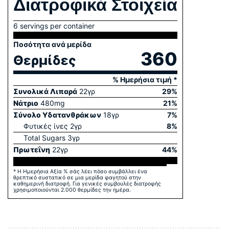
Διατροφικά Στοιχεία
6 servings per container
Ποσότητα ανά μερίδα
360
Θερμίδες
% Ημερήσια τιμή *
Συνολικά Λιπαρά
22
γρ
29
%
Νάτριο
480
mg
21
%
Σύνολο Yδατανθράκων
18
γρ
7
%
Φυτικές ίνες
2
γρ
8
%
Total Sugars
3
γρ
Πρωτεΐνη
22
γρ
44
%
* Η Ημερήσια Αξία % σάς λέει πόσο συμβάλλει ένα
θρεπτικό συστατικό σε μια μερίδα φαγητού στην
καθημερινή διατροφή. Για γενικές συμβουλές διατροφής
χρησιμοποιούνται 2.000 θερμίδες την ημέρα.