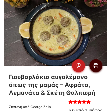
Γιουβαρλάκια αυγολέμονο
όπως της μαμάς – Αφράτα,
Λεμονάτα & Σκέτη Θαλπωρή
Συνταγή από George Zolis
5.0
από
1
ψήφος