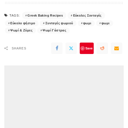
Greek Baking Recipes
Εύκολες Συνταγές
TAGS:
Εύκολο ψήσιμο
Συνταγές ψωμιού
ψωμι
ψωμι
Ψωμί & Ζύμες
Ψωμί Γάστρας
Save
SHARES