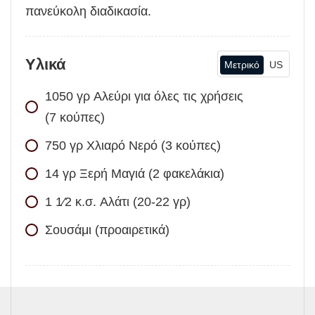
πανεύκολη διαδικασία.
Υλικά
Μετρικό
US
1050
γρ
Αλεύρι για όλες τις χρήσεις
(7 κούπες)
750
γρ
Χλιαρό Νερό (3 κούπες)
14
γρ
Ξερή Μαγιά (2 φακελάκια)
1 1⁄2
κ.σ.
Αλάτι (20-22 γρ)
Σουσάμι (προαιρετικά)