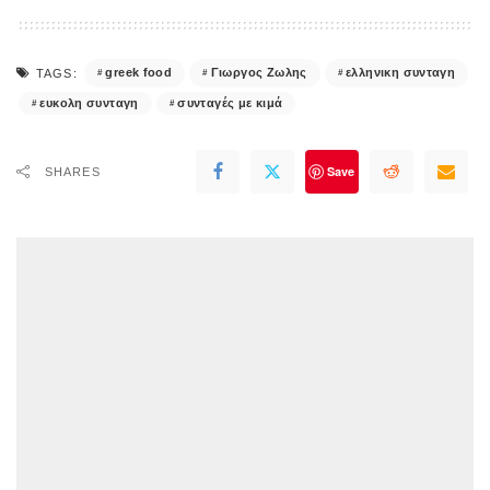
greek food
Γιωργος Ζωλης
ελληνικη συνταγη
TAGS:
ευκολη συνταγη
συνταγές με κιμά
Save
SHARES