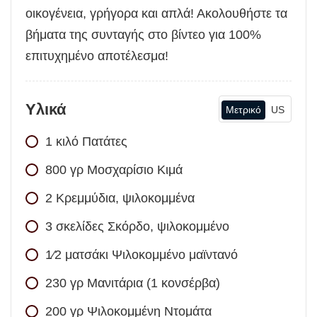
οικογένεια, γρήγορα και απλά! Ακολουθήστε τα
βήματα της συνταγής στο βίντεο για 100%
επιτυχημένο αποτέλεσμα!
Υλικά
Μετρικό
US
1
κιλό
Πατάτες
800
γρ
Μοσχαρίσιο Κιμά
2
Κρεμμύδια, ψιλοκομμένα
3
σκελίδες
Σκόρδο, ψιλοκομμένο
1⁄2
ματσάκι
Ψιλοκομμένο μαϊντανό
230
γρ
Μανιτάρια (1 κονσέρβα)
200
γρ
Ψιλοκομμένη Ντομάτα