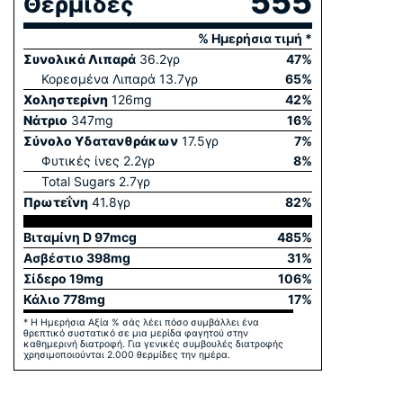
555
Θερμίδες
% Ημερήσια τιμή *
Συνολικά Λιπαρά
36.2
γρ
47
%
Κορεσμένα Λιπαρά
13.7
γρ
65
%
Χοληστερίνη
126
mg
42
%
Νάτριο
347
mg
16
%
Σύνολο Yδατανθράκων
17.5
γρ
7
%
Φυτικές ίνες
2.2
γρ
8
%
Total Sugars
2.7
γρ
Πρωτεΐνη
41.8
γρ
82
%
Βιταμίνη D
97
mcg
485
%
Ασβέστιο
398
mg
31
%
Σίδερο
19
mg
106
%
Κάλιο
778
mg
17
%
* Η Ημερήσια Αξία % σάς λέει πόσο συμβάλλει ένα
θρεπτικό συστατικό σε μια μερίδα φαγητού στην
καθημερινή διατροφή. Για γενικές συμβουλές διατροφής
χρησιμοποιούνται 2.000 θερμίδες την ημέρα.