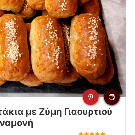
άκια με Ζύμη Γιαουρτιού
Αναμονή