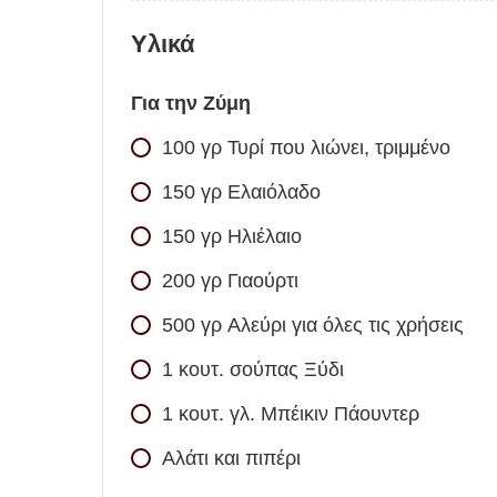
Υλικά
Για την Ζύμη
100
γρ
Τυρί που λιώνει, τριμμένο
150
γρ
Ελαιόλαδο
150
γρ
Ηλιέλαιο
200
γρ
Γιαούρτι
500
γρ
Αλεύρι για όλες τις χρήσεις
1
κουτ. σούπας
Ξύδι
1
κουτ. γλ.
Μπέικιν Πάουντερ
Αλάτι και πιπέρι