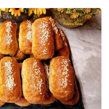
Κυρίως πιάτο
ι Φαγητά
Κρέας
ας
Ζυμαρικά
κές
Πίτες και Ζύμες
 Μελών
Σαλάτες
Σνακ
Σούπες και Φαγητά
Κατσαρόλας
Χορτοφαγικές
Συνταγές Μελών