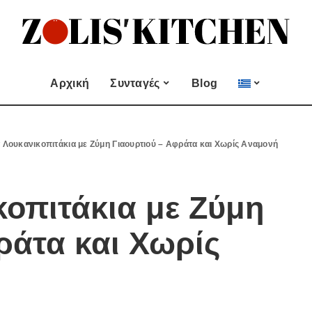
ες
Εποχιακές Συνταγές
& μεζεδες
Χριστουγεννιάτικες
Συνταγές
Αρχική
Συνταγές
Blog
Πασχαλινές Συνταγές
 και
Νηστίσιμες Συνταγές
Κατηγορίες
Εποχιακές Συνταγές
 Επιδόρπιο
Συνταγές για Αγίου
ά Λουκανικοπιτάκια με Ζύμη Γιαουρτιού – Αφράτα και Χωρίς Αναμονή
Βαλεντίνου
Χυμοί
Ορεκτικα & μεζεδες
Χριστουγεννιάτικες
Θαλασσινά
Συνταγές
Ψωμι
αι Αλοιφές
κοπιτάκια με Ζύμη
Πασχαλινές Συνταγές
Κουλούρια και
άτο
Μπισκότα
Νηστίσιμες Συνταγές
ράτα και Χωρίς
Γλυκό και Επιδόρπιο
Συνταγές για Αγίου
Βαλεντίνου
Ποτά και Χυμοί
Ζύμες
Ψάρι και Θαλασσινά
Σάλτσες και Αλοιφές