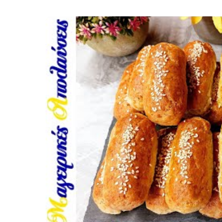
Σούπες κα
Κατσαρόλ
Χορτοφαγι
Συνταγές