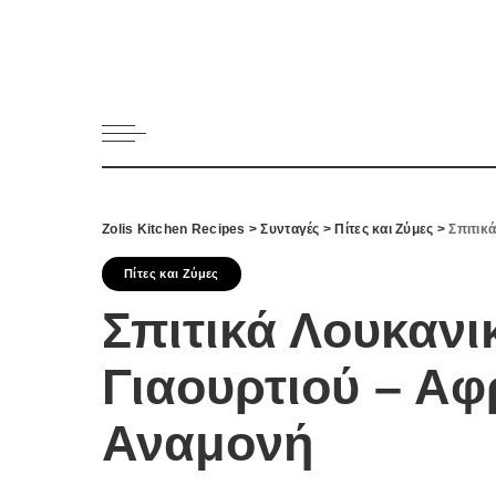
Κατηγορί
Ορεκτικα 
Ψωμι
Κουλούρια
Μπισκότα
Γλυκό και
Zolis Kitchen Recipes
>
Συνταγές
>
Πίτες και Ζύμες
>
Σπιτικ
Ποτά και 
Ψάρι και 
Πίτες και Ζύμες
Σάλτσες κ
Σπιτικά Λουκανι
Κυρίως πι
Γιαουρτιού – Αφ
Κρέας
Ζυμαρικά
Αναμονή
Πίτες και 
Σαλάτες
Σνακ