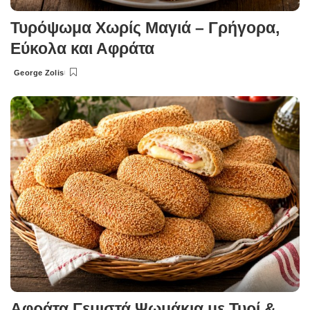
Τυρόψωμα Χωρίς Μαγιά – Γρήγορα,
Εύκολα και Αφράτα
George Zolis
Posted
by
Αφράτα Γεμιστά Ψωμάκια με Τυρί &