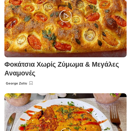
Φοκάτσια Χωρίς Ζύμωμα & Μεγάλες
Αναμονές
George Zolis
Posted
by