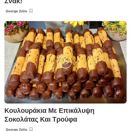
Σνακ!
George Zolis
Posted
by
Κουλουράκια Με Επικάλυψη
Σοκολάτας Και Τρούφα
George Zolis