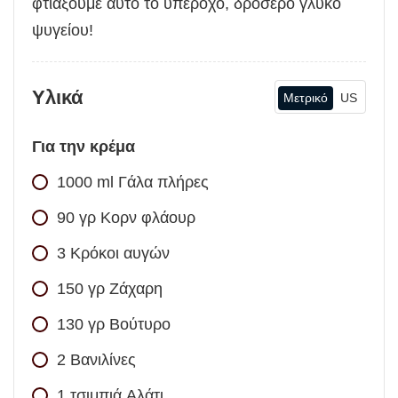
φτιάξουμε αυτό το υπέροχο, δροσερό γλυκό
ψυγείου!
Υλικά
Μετρικό
US
Για την κρέμα
1000
ml
Γάλα πλήρες
90
γρ
Κορν φλάουρ
3
Κρόκοι αυγών
150
γρ
Ζάχαρη
130
γρ
Βούτυρο
2
Βανιλίνες
1
τσιμπιά
Αλάτι