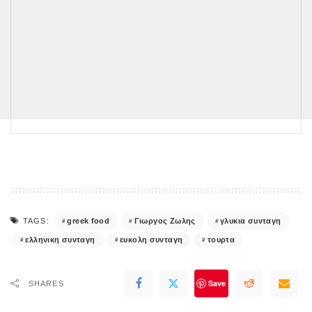
greek food
Γιωργος Ζωλης
γλυκια συνταγη
TAGS:
ελληνικη συνταγη
ευκολη συνταγη
τουρτα
Save
SHARES