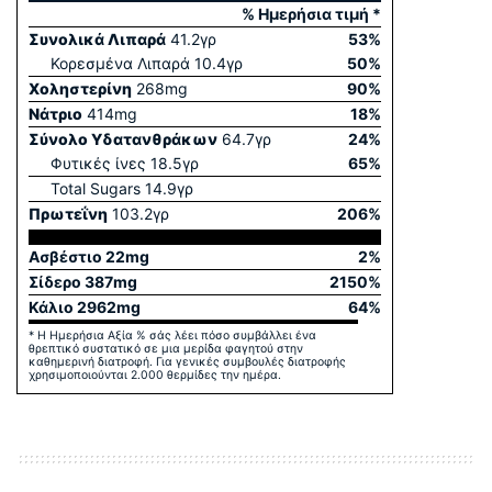
% Ημερήσια τιμή *
Συνολικά Λιπαρά
41.2
γρ
53
%
Κορεσμένα Λιπαρά
10.4
γρ
50
%
Χοληστερίνη
268
mg
90
%
Νάτριο
414
mg
18
%
Σύνολο Yδατανθράκων
64.7
γρ
24
%
Φυτικές ίνες
18.5
γρ
65
%
Total Sugars
14.9
γρ
Πρωτεΐνη
103.2
γρ
206
%
Ασβέστιο
22
mg
2
%
Σίδερο
387
mg
2150
%
Κάλιο
2962
mg
64
%
* Η Ημερήσια Αξία % σάς λέει πόσο συμβάλλει ένα
θρεπτικό συστατικό σε μια μερίδα φαγητού στην
καθημερινή διατροφή. Για γενικές συμβουλές διατροφής
χρησιμοποιούνται 2.000 θερμίδες την ημέρα.