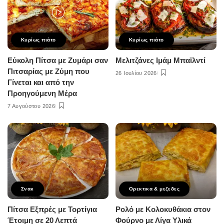
Κυρίως πιάτο
Κυρίως πιάτο
Εύκολη Πίτσα με Ζυμάρι σαν
Μελιτζάνες Ιμάμ Μπαϊλντί
Πιτσαρίας με Ζύμη που
26 Ιουλίου 2026
Γίνεται και από την
Προηγούμενη Μέρα
7 Αυγούστου 2026
Σνακ
Ορεκτικα & μεζεδες
Πίτσα Εξπρές με Τορτίγια
Ρολό με Κολοκυθάκια στον
Έτοιμη σε 20 Λεπτά
Φούρνο με Λίγα Υλικά