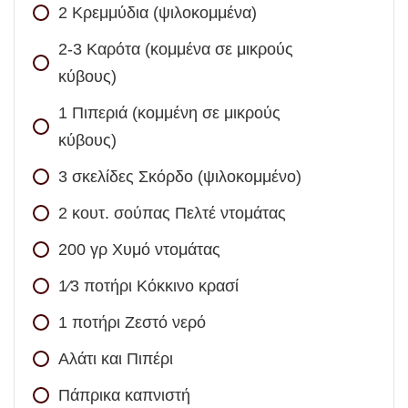
2
Κρεμμύδια (ψιλοκομμένα)
2-3
Καρότα (κομμένα σε μικρούς
κύβους)
1
Πιπεριά (κομμένη σε μικρούς
κύβους)
3
σκελίδες
Σκόρδο (ψιλοκομμένο)
2
κουτ. σούπας
Πελτέ ντομάτας
200
γρ
Χυμό ντομάτας
1⁄3
ποτήρι
Κόκκινο κρασί
1
ποτήρι
Ζεστό νερό
Αλάτι και Πιπέρι
Πάπρικα καπνιστή