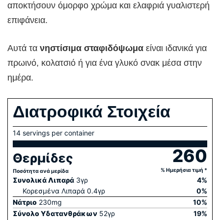
αποκτήσουν όμορφο χρώμα και ελαφριά γυαλιστερή
επιφάνεια.
Αυτά τα
νηστίσιμα σταφιδόψωμα
είναι ιδανικά για
πρωινό, κολατσιό ή για ένα γλυκό σνακ μέσα στην
ημέρα.
Διατροφικά Στοιχεία
14 servings per container
260
Θερμίδες
% Ημερήσια τιμή *
Ποσότητα ανά μερίδα
Συνολικά Λιπαρά
3
γρ
4
%
Κορεσμένα Λιπαρά
0.4
γρ
0
%
Νάτριο
230
mg
10
%
Σύνολο Yδατανθράκων
52
γρ
19
%