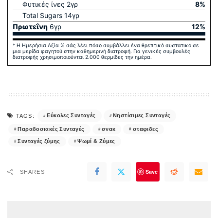
Φυτικές ίνες
2
γρ
8
%
Total Sugars
14
γρ
Πρωτεΐνη
6
γρ
12
%
* Η Ημερήσια Αξία % σάς λέει πόσο συμβάλλει ένα θρεπτικό συστατικό σε
μια μερίδα φαγητού στην καθημερινή διατροφή. Για γενικές συμβουλές
διατροφής χρησιμοποιούνται 2.000 θερμίδες την ημέρα.
Εύκολες Συνταγές
Νηστίσιμες Συνταγές
TAGS:
Παραδοσιακές Συνταγές
σνακ
σταφιδες
Συνταγές ζύμης
Ψωμί & Ζύμες
Save
SHARES