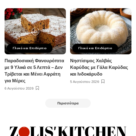
Γλυκό και Επιδόρπιο
Γλυκό και Επιδόρπιο
Παραδοσιακή Φανουρόπιτα
Νηστίσιμος Χαλβάς
με 9 Υλικά σε 5 Λεπτά – Δεν
Καρύδας με Γάλα Καρύδας
Τρίβεται και Μένει Αφράτη
και Ινδοκάρυδο
για Μέρες
5 Αυγούστου 2026
6 Αυγούστου 2026
Περισσότερα