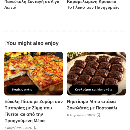
Πανεύκολη Συνταγή σε Λίγα
Καραμελωμένη Κρούστα –
Λεπτά
Το Γλυκό των Πανηγυριών
You might also enjoy
Κυρίως πιάτο
Κουλούρια και Μπισκότα
Εύκολη Πίτσα με Ζυμάρι σαν
Νηστίσιμα Μπισκοτάκια
Πιτσαρίας με Ζύμη που
Σοκολάτας με Πορτοκάλι
Γίνεται και από την
6 Αυγούστου 2026
Προηγούμενη Μέρα
7 Αυγούστου 2026