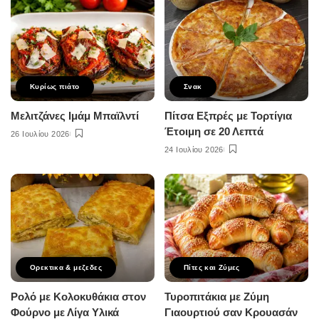
Κυρίως πιάτο
Σνακ
Μελιτζάνες Ιμάμ Μπαϊλντί
Πίτσα Εξπρές με Τορτίγια
Έτοιμη σε 20 Λεπτά
26 Ιουλίου 2026
24 Ιουλίου 2026
Ορεκτικα & μεζεδες
Πίτες και Ζύμες
Ρολό με Κολοκυθάκια στον
Τυροπιτάκια με Ζύμη
Φούρνο με Λίγα Υλικά
Γιαουρτιού σαν Κρουασάν