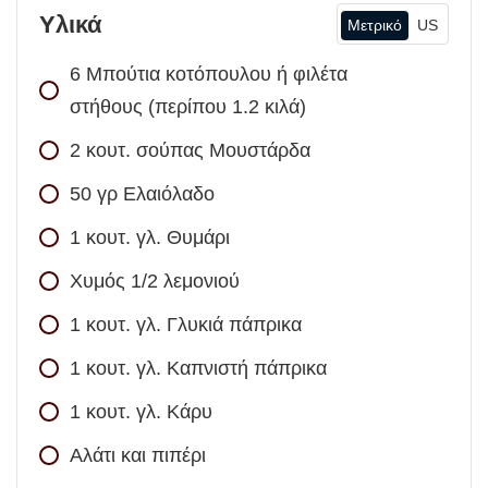
Υλικά
Μετρικό
US
6
Μπούτια κοτόπουλου ή φιλέτα
στήθους (περίπου 1.2 κιλά)
2
κουτ. σούπας
Μουστάρδα
50
γρ
Ελαιόλαδο
1
κουτ. γλ.
Θυμάρι
Χυμός 1/2 λεμονιού
1
κουτ. γλ.
Γλυκιά πάπρικα
1
κουτ. γλ.
Καπνιστή πάπρικα
1
κουτ. γλ.
Κάρυ
Αλάτι και πιπέρι