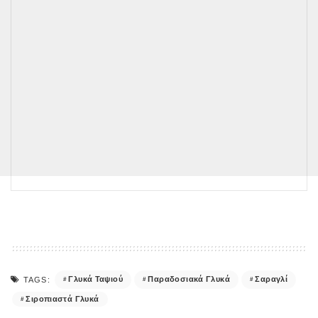
Γλυκά Ταψιού
Παραδοσιακά Γλυκά
Σαραγλί
TAGS:
Σιροπιαστά Γλυκά