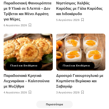
Παραδοσιακή Φανουρόπιτα
Νηστίσιμος Χαλβάς
με 9 Υλικά σε 5 Λεπτά – Δεν
Καρύδας με Γάλα Καρύδας
Τρίβεται και Μένει Αφράτη
και Ινδοκάρυδο
για Μέρες
5 Αυγούστου 2026
6 Αυγούστου 2026
Γλυκό και Επιδόρπιο
Γλυκό και Επιδόρπιο
Παραδοσιακά Κρητικά
Δροσερό Γιαουρτογλυκό με
Λυχναράκια – Καλιτσούνια
Κομπόστα Βερίκοκο και
με Μυζήθρα
Σαβαγιάρ
4 Αυγούστου 2026
3 Αυγούστου 2026
Περισσότερα