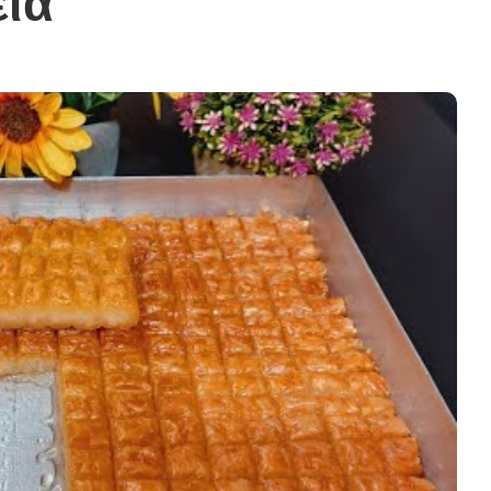
εια
Κυρίως πιάτο
ι Φαγητά
Κρέας
ας
Ζυμαρικά
κές
Πίτες και Ζύμες
 Μελών
Σαλάτες
Σνακ
Σούπες και Φαγητά
Κατσαρόλας
Χορτοφαγικές
Συνταγές Μελών