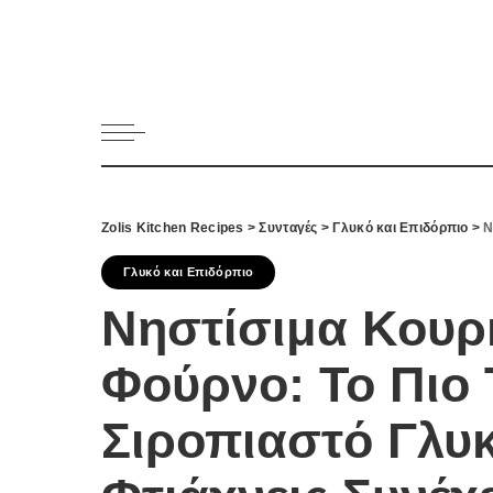
Κατηγορί
Ορεκτικα 
Ψωμι
Κουλούρια
Μπισκότα
Γλυκό και
Zolis Kitchen Recipes
>
Συνταγές
>
Γλυκό και Επιδόρπιο
>
Ν
Ποτά και 
Ψάρι και 
Γλυκό και Επιδόρπιο
Σάλτσες κ
Νηστίσιμα Κουρ
Κυρίως πι
Φούρνο: Το Πιο
Κρέας
Ζυμαρικά
Σιροπιαστό Γλυ
Πίτες και 
Σαλάτες
Σνακ