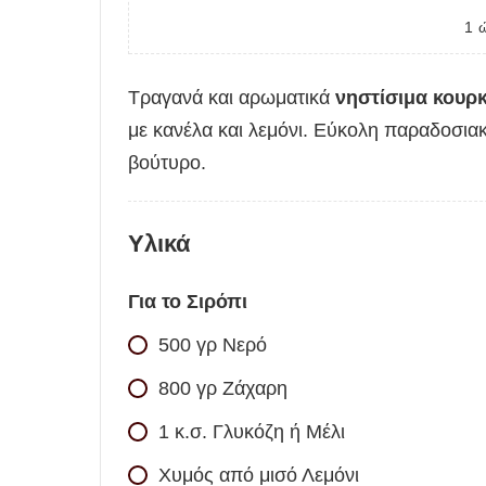
1
Τραγανά και αρωματικά
νηστίσιμα κουρ
με κανέλα και λεμόνι. Εύκολη παραδοσιακ
βούτυρο.
Υλικά
Για το Σιρόπι
500
γρ
Νερό
800
γρ
Ζάχαρη
1
κ.σ.
Γλυκόζη ή Μέλι
Χυμός από μισό Λεμόνι