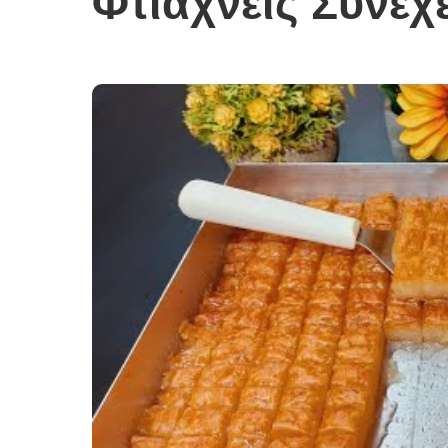
Φτιάχνεις Συνέχ
Σούπες κα
Κατσαρόλ
Χορτοφαγι
Συνταγές