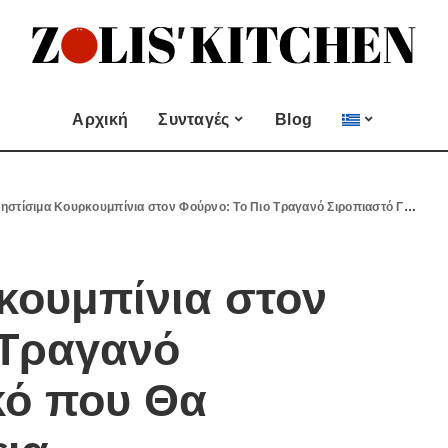
ες
Εποχιακές Συνταγές
& μεζεδες
Χριστουγεννιάτικες
Συνταγές
Αρχική
Συνταγές
Blog
Πασχαλινές Συνταγές
 και
Νηστίσιμες Συνταγές
Κατηγορίες
Εποχιακές Συνταγές
 Επιδόρπιο
Συνταγές για Αγίου
ηστίσιμα Κουρκουμπίνια στον Φούρνο: Το Πιο Τραγανό Σιροπιαστό Γλυκό που Θα Φτιάχνεις Συνέχεια
Βαλεντίνου
Χυμοί
Ορεκτικα & μεζεδες
Χριστουγεννιάτικες
Θαλασσινά
Συνταγές
Ψωμι
αι Αλοιφές
κουμπίνια στον
Πασχαλινές Συνταγές
Κουλούρια και
άτο
Μπισκότα
Νηστίσιμες Συνταγές
 Τραγανό
Γλυκό και Επιδόρπιο
Συνταγές για Αγίου
Βαλεντίνου
Ποτά και Χυμοί
κό που Θα
Ζύμες
Ψάρι και Θαλασσινά
Σάλτσες και Αλοιφές